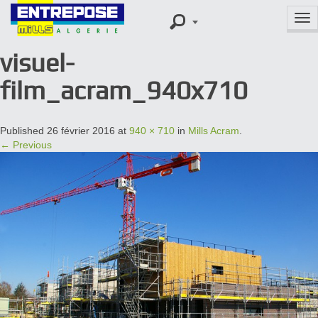
Tog
nav
visuel-
film_acram_940x710
Published
26 février 2016
at
940 × 710
in
Mills Acram
.
← Previous