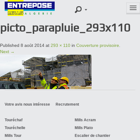
Tog
nav
picto_parapluie_293x110
Published
8 août 2014
at
293 × 110
in
Couverture provisoire
.
Next →
Votre avis nous intéresse
Recrutement
Touréchaf
Mills Acram
Touréchelle
Mills Plato
Mills Tour
Escalier de chantier