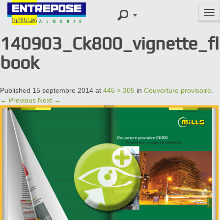
Tog
nav
140903_Ck800_vignette_fl
book
Published
15 septembre 2014
at
445 × 305
in
Couverture provisoire
.
← Previous
Next →